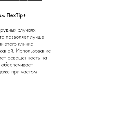
м FlexTip+
рудных случаях.
то позволяет лучше
и этого клинка
тканей. Использование
ает освещенность на
 обеспечивает
даже при частом