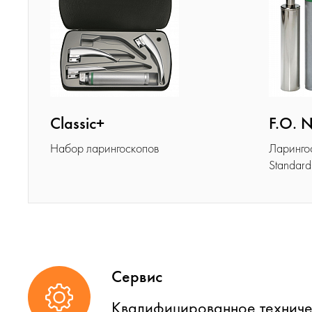
Classic+
F.O. N
Набор ларингоскопов
Ларинго
Standard
Сервис
Квалифицированное техниче