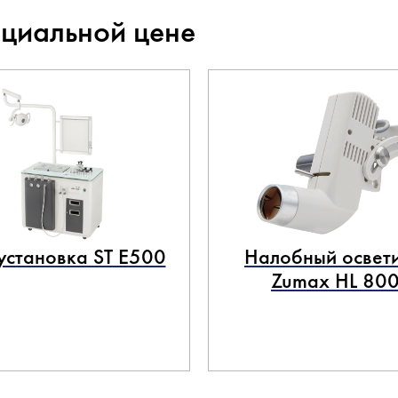
ециальной цене
становка ST E500
Налобный освети
Zumax HL 80