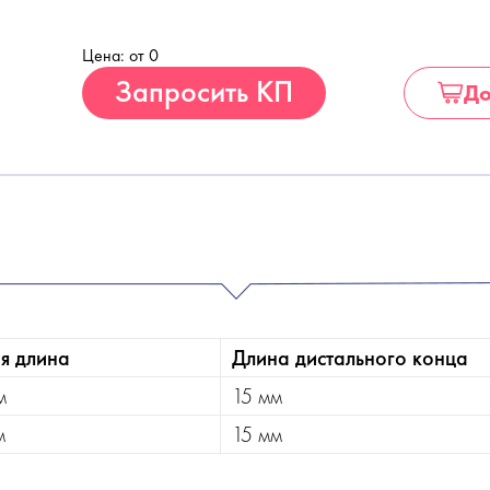
Цена: от 0
Купить
Запросить КП
До
я длина
Длина дистального конца
м
15 мм
м
15 мм