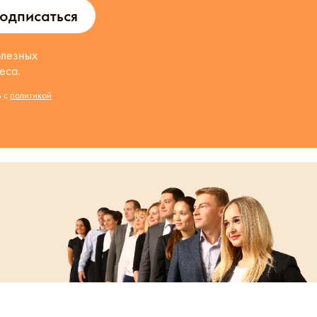
одписаться
олезных
еса.
ь с
политикой