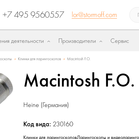
+7 495 9560557
lor@stormoff.com
ния деятельности
Производители
Сервис
»
»
оскопы
Клинки для ларингоскопов
Macintosh F.O.
Macintosh F.O.
Heine (Германия)
Код вида:
230160
Клинки для ларингоскопов
Ларингоскопы и видеоларинг