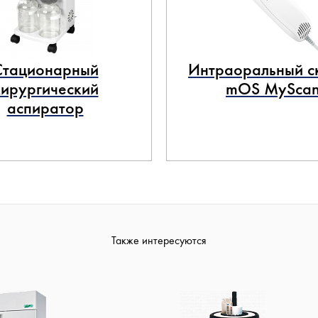
Стационарный
Интраоральный с
хирургический
mOS MySca
аспиратор
Также интересуются