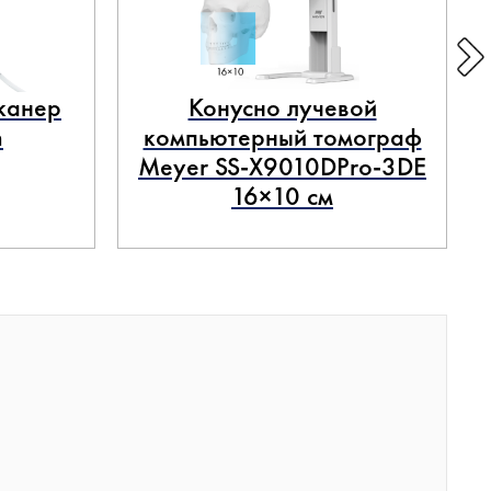
канер
Конусно лучевой
n
компьютерный томограф
Meyer SS-X9010DPro-3DE
16×10 см