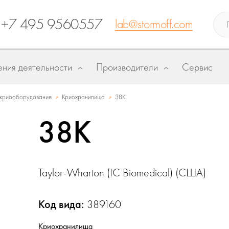
+7 495 9560557
lab@stormoff.com
ния деятельности
Производители
Сервис
»
»
криооборудование
Криохранилища
38K
38K
Taylor-Wharton (IC Biomedical) (США)
Код вида:
389160
Криохранилища