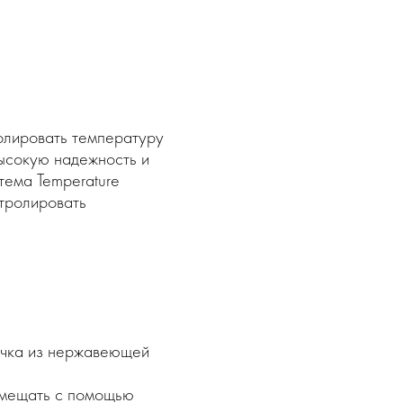
олировать температуру
высокую надежность и
тема Temperature
нтролировать
чка из нержавеющей
емещать с помощью