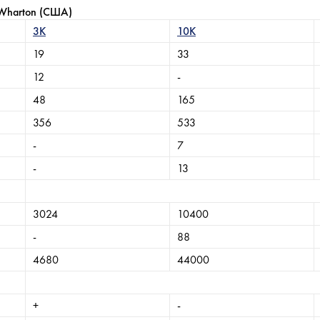
-Wharton (США)
3K
10K
19
33
12
-
48
165
356
533
-
7
-
13
3024
10400
-
88
4680
44000
+
-