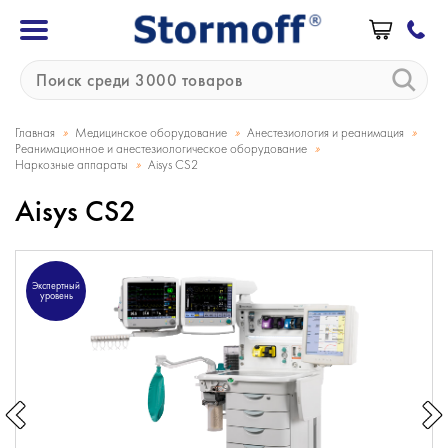
»
»
»
Главная
Медицинское оборудование
Анестезиология и реанимация
»
Реанимационное и анестезиологическое оборудование
»
Наркозные аппараты
Aisуs CS2
Aisуs CS2
Экспертный
уровень