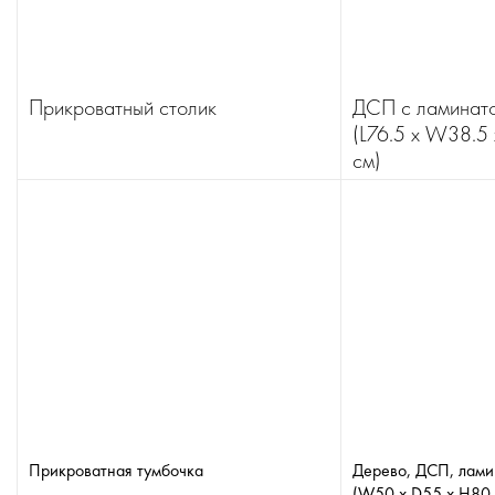
Прикроватный столик
ДСП с ламинато
(L76.5 x W38.5
см)
Прикроватная тумбочка
Дерево, ДСП, лами
(W50 x D55 x H80 