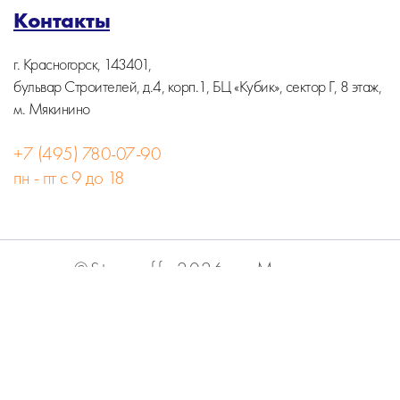
Контакты
г. Красногорск, 143401,
бульвар Строителей, д.4, корп.1, БЦ «Кубик», сектор Г, 8 этаж,
м. Мякинино
+7 (495) 780-07-90
пн - пт с 9 до 18
©Stormoff, 2026, г. Москва
Вся информация на сайте носит информационный
характер и не является публичной офертой.