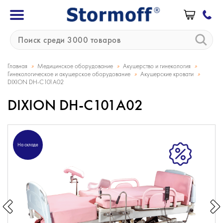
»
»
»
Главная
Медицинское оборудование
Акушерство и гинекология
»
»
Гинекологическое и акушерское оборудование
Акушерские кровати
DIXION DH-C101A02
DIXION DH-C101A02
На складе