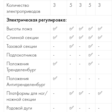
Количество
3
5
3
5
3
электроприводов
Электрическая регулировка:
Высоты ложа
✅
✅
✅
✅
✅
Спинной секции
✅
✅
✅
✅
✅
Тазовой секции
-
✅
-
✅
-
Подлокотников
-
-
-
✅
-
Положения
✅
-
-
✅
-
Тренделенбург
Положения
✅
-
-
-
-
Антитренделенбург
Платформы для ног/
-
✅
✅
-
✅
ножной секции
Родовой дуги
-
✅
-
-
-