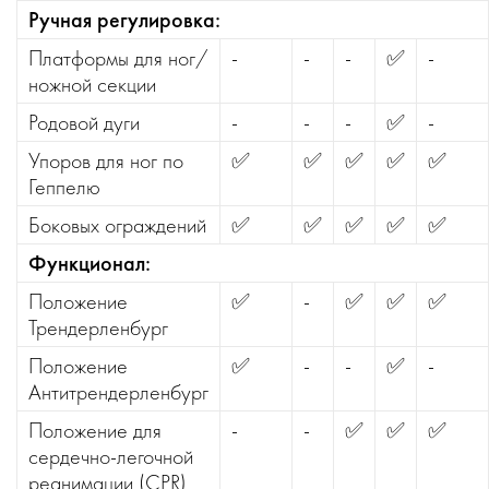
Ручная регулировка:
Платформы для ног/
-
-
-
✅
-
ножной секции
Родовой дуги
-
-
-
✅
-
Упоров для ног по
✅
✅
✅
✅
✅
Геппелю
Боковых ограждений
✅
✅
✅
✅
✅
Функционал:
Положение
✅
-
✅
✅
✅
Трендерленбург
Положение
✅
-
-
✅
-
Антитрендерленбург
Положение для
-
-
✅
✅
✅
сердечно-легочной
реанимации (CPR)