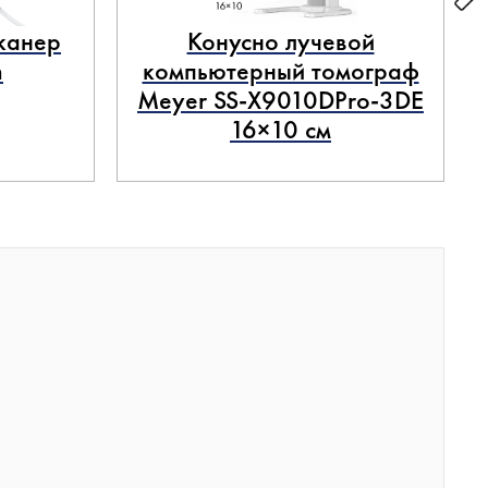
канер
Конусно лучевой
n
компьютерный томограф
Meyer SS-X9010DPro-3DE
16×10 см