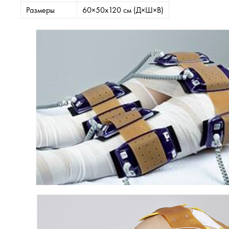
Размеры
60×50x120 cм (Д×Ш×В)