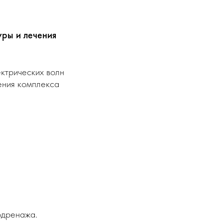
ры и лечения
ектрических волн
ения комплекса
одренажа.