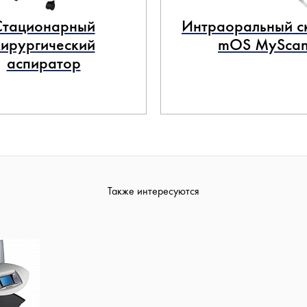
Стационарный
Интраоральный с
хирургический
mOS MySca
аспиратор
Также интересуются