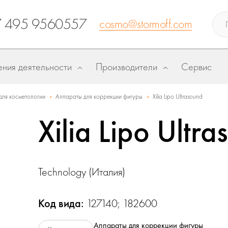
7 495 9560557
cosmo@stormoff.com
ния деятельности
Производители
Сервис
»
»
ля косметологии
Аппараты для коррекции фигуры
Xilia Lipo Ultrasound
Xilia Lipo Ultr
Technology (Италия)
Код вида:
127140; 182600
Аппараты для коррекции фигуры