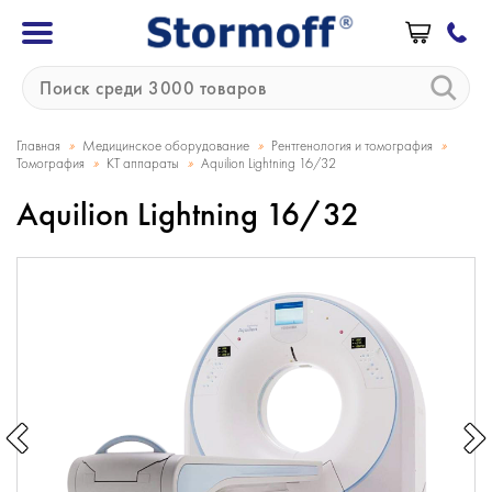
»
»
»
Главная
Медицинское оборудование
Рентгенология и томография
»
»
Томография
КТ аппараты
Aquilion Lightning 16/32
Aquilion Lightning 16/32