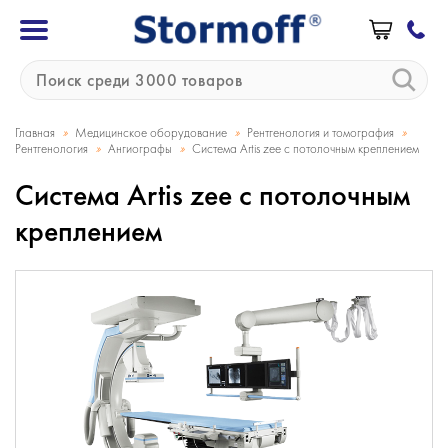
»
»
»
Главная
Медицинское оборудование
Рентгенология и томография
»
»
Рентгенология
Ангиографы
Система Artis zee с потолочным креплением
Система Artis zee с потолочным
креплением