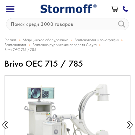
»
»
»
Главная
Медицинское оборудование
Рентгенология и томография
»
»
Рентгенология
Рентгенохирургические аппараты С-дуга
Brivo OEC 715 / 785
Brivo OEC 715 / 785