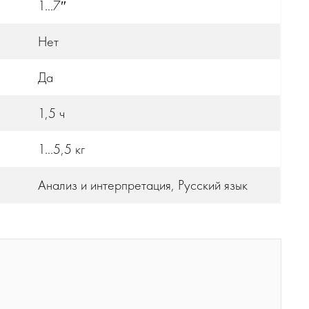
1...7″
Нет
Да
1,5 ч
1...5,5 кг
Анализ и интерпретация, Русский язык