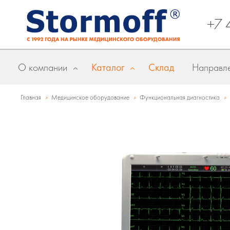
+7 
О компании
Каталог
Склад
Направле
»
»
»
Главная
Медицинское оборудование
Функциональная диагностика