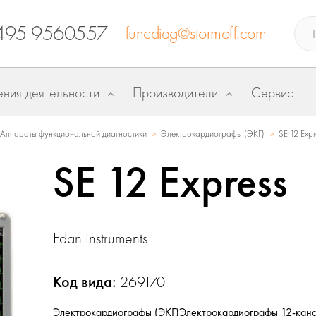
495 9560557
funcdiag@stormoff.com
ния деятельности
Производители
Сервис
»
»
Аппараты функциональной диагностики
Электрокардиографы (ЭКГ)
SE 12 Expr
SE 12 Express
Edan Instruments
Код вида:
269170
Электрокардиографы (ЭКГ)
Электрокардиографы 12-кан