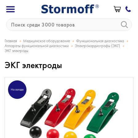
»
»
»
Главная
Медицинское оборудование
Функциональная диагностика
»
»
Аппараты функциональной диагностики
Электрокардиографы (ЭКГ)
ЭКГ электроды
ЭКГ электроды
На складе