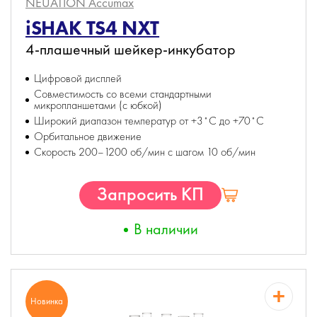
NEUATION Accumax
iSHAK TS4 NXT
4-плашечный шейкер-инкубатор
Цифровой дисплей
Совместимость со всеми стандартными
микропланшетами (с юбкой)
Широкий диапазон температур от +3˚С до +70˚С
Орбитальное движение
Скорость 200–1200 об/мин с шагом 10 об/мин
Запросить КП
В наличии
Новинка