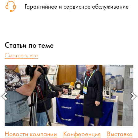
Гарантийное и сервисное обслуживание
Статьи по теме
Cмотреть все
Новости компании
Конференция
Выставка
С