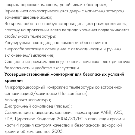
покрыты порошковым слоем, устойчивым к бактериям;
Герметичная самозакрывающаяся дверь с магнитным затвором
заменяет дверные замки;
Во время работы не требуется проводить цикл размораживания,
поэтому на протяжении всего периода хранения поддерживается
стабильность температуры;
Регулируемые светодиодные лампочки обеспечивают
энергосберегающее освещение с автоматическим и ручным
включением/выключение;
Специальные разъемы для подключения повышают электрическую
безопасность и удобство эксплуатации.
Усовершенствованный мониторинг для безопасных условий
хранения
Микропроцессорный контроллер температуры со встроенной
сигнализацией/монитором (Horizon Series);
Блокировка клавиатуры;
Диаграммный самописец (плазма);
Соответствие стандартам хранения плазмы крови AABB, ARC,
FDA, Директиве Комиссии 2004/33/ЕС в отношении крови и
части 4 правил контроля качества и безопасности донорской
крови и её компонентов 2005.