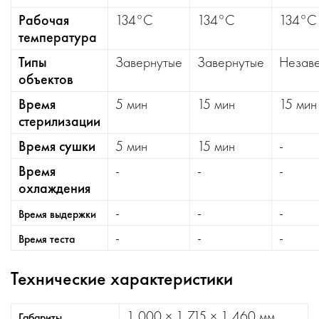
Рабочая
134°С
134°С
134°С
температура
Типы
Завернутые
Завернутые
Незав
объектов
Время
5 мин
15 мин
15 мин
стерилизации
Время сушки
5 мин
15 мин
-
Время
-
-
-
охлаждения
-
-
-
Время выдержки
-
-
-
Время теста
Технические характеристики
1 000 × 1 715 × 1 460 мм
Габариты