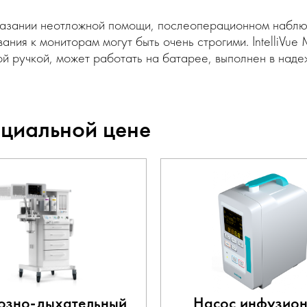
казании неотложной помощи, послеоперационном наблюд
ания к мониторам могут быть очень строгими. IntelliVu
й ручкой, может работать на батарее, выполнен в наде
ециальной цене
озно-дыхательный
Насос инфузио