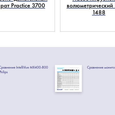
рат Practice 3700
волюметрический In
1488
Сравнение IntelliVue MX400-800
Сравнение монитор
Philips