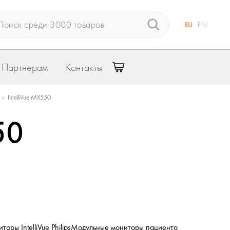
RU
EN
Партнерам
Контакты
»
IntelliVue MX550
50
оры IntelliVue Philips
Модульные мониторы пациента