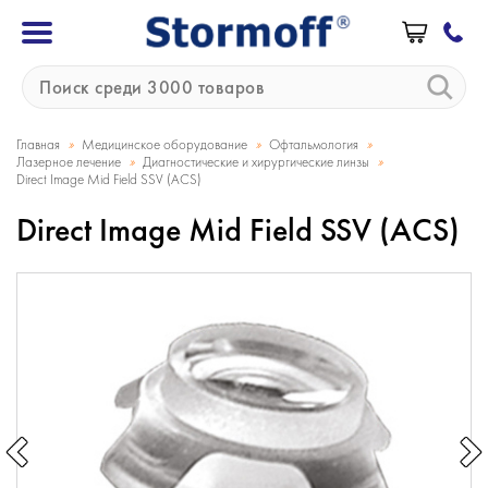
»
»
»
Главная
Медицинское оборудование
Офтальмология
»
»
Лазерное лечение
Диагностические и хирургические линзы
Direct Image Mid Field SSV (ACS)
Direct Image Mid Field SSV (ACS)