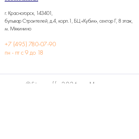
г. Красногорск, 143401,
бульвар Строителей, д.4, корп.1, БЦ «Кубик», сектор Г, 8 этаж,
м. Мякинино
+7 (495) 780-07-90
пн - пт с 9 до 18
©Stormoff, 2026, г. Москва
Вся информация на сайте носит информационный
характер и не является публичной офертой.