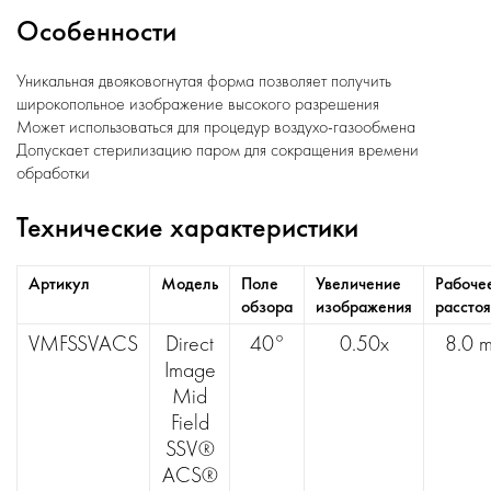
Особенности
Уникальная двояковогнутая форма позволяет получить
широкопольное изображение высокого разрешения
Может использоваться для процедур воздухо-газообмена
Допускает стерилизацию паром для сокращения времени
обработки
Технические характеристики
Артикул
Модель
Поле
Увеличение
Рабоче
обзора
изображения
рассто
VMFSSVACS
Direct
40°
0.50x
8.0 
Image
Mid
Field
SSV®
ACS®