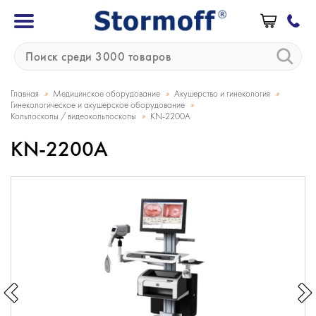
»
»
»
Главная
Медицинское оборудование
Акушерство и гинекология
»
Гинекологическое и акушерское оборудование
»
Кольпоскопы / видеокольпоскопы
KN-2200A
KN-2200A