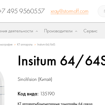
+7 495 9560557
xray@stormoff.com
ния деятельности
Производители
Сервис
»
»
омография
КТ аппараты
Insitum 64/64S
Insitum 64/64
SinoVision (Китай)
Код вида:
135190
КТ аппараты
Компьютерные томографы 64 среза