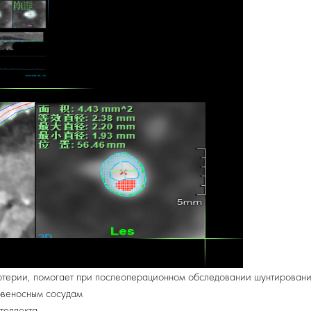
ртерии, помогает при послеоперационном обследовании шунтирования
овеносным сосудам
теллекта.