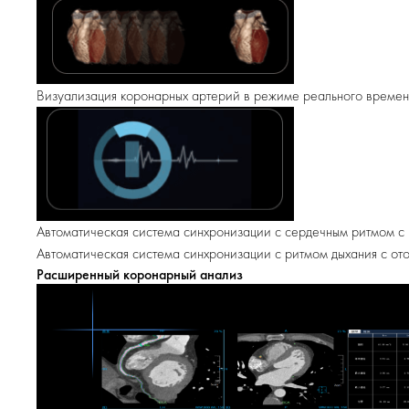
Визуализация коронарных артерий в режиме реального време
Автоматическая система синхронизации с сердечным ритмом с
Автоматическая система синхронизации с ритмом дыхания с от
Расширенный коронарный анализ