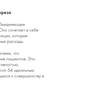
среза
 объединяющее
Оно сочетает в себе
нкции, которые
ные расходы.
гиями, что
ия пациентов. Эти
тивностью,
tium 64 идеальным
щихся к совершенству в