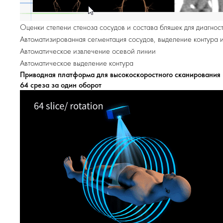
Оценки степени стеноза сосудов и состава бляшек для диагнос
Автоматизированная сегментация сосудов, выделение контура 
Автоматическое извлечение осевой линии
Автоматическое выделение контура
Приводная платформа для высокоскоростного сканирования
64 среза за один оборот