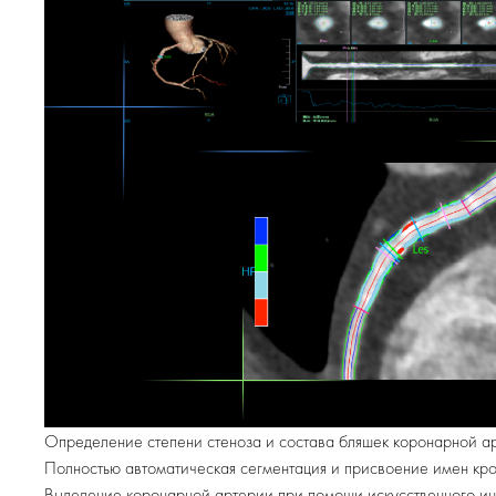
Определение степени стеноза и состава бляшек коронарной а
Полностью автоматическая сегментация и присвоение имен кр
Выделение коронарной артерии при помощи искусственного ин