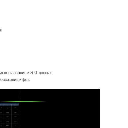
ни
 использованием ЭКГ данных
ображением фаз.