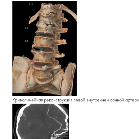
Криволинейная реконструкция левой внутренней сонной артер