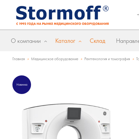
О компании
Каталог
Склад
Направле
»
»
»
Главная
Медицинское оборудование
Рентгенология и томография
Т
Новинка