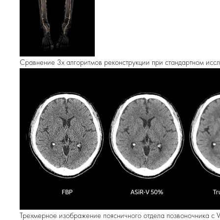
Сравнение 3х алгоритмов реконструкции при стандартном иссл
Трехмерное изображение поясничного отдела позвоночника с Vo