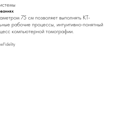
системы
ованиях
аметром 75 см позволяет выполнять КТ-
ьные рабочие процессы, интуитивно-понятный
оцесс компьютерной томографии.
Fidelity