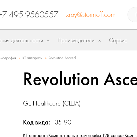
+7 495 9560557
xray@stormoff.com
ния деятельности
Производители
Сервис
»
»
омография
КТ аппараты
Revolution Ascend
Revolution Asc
GE Healthcare (США)
Код вида:
135190
КТ аппараты
Компьютерные томографы 128 срезов
Компь