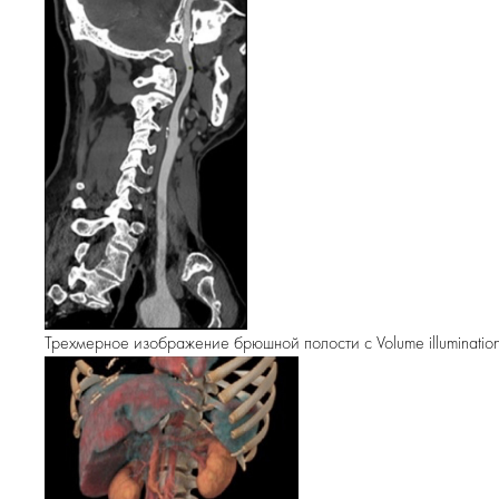
Трехмерное изображение брюшной полости с Volume illuminatio