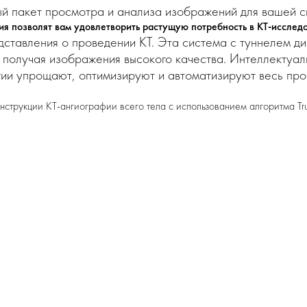
ный пакет просмотра и анализа изображений для вашей 
ия позволят вам удовлетворить растущую потребность в КТ-исслед
дставления о проведении КТ. Эта система с туннелем ди
 получая изображения высокого качества. Интеллектуал
гии упрощают, оптимизируют и автоматизируют весь пр
струкции КТ-ангиографии всего тела с использованием алгоритма True