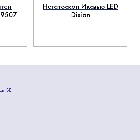
тген
Негатоскоп Иксвью LED
 9507
Dixion
афы GE