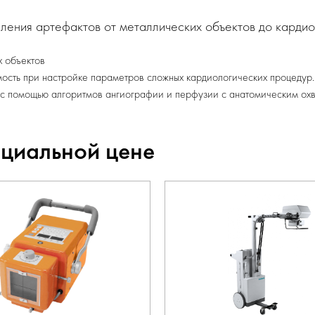
аления артефактов от металлических объектов до кардио
х объектов
мость при настройке параметров сложных кардиологических процедур.
в с помощью алгоритмов ангиографии и перфузии с анатомическим ох
ециальной цене