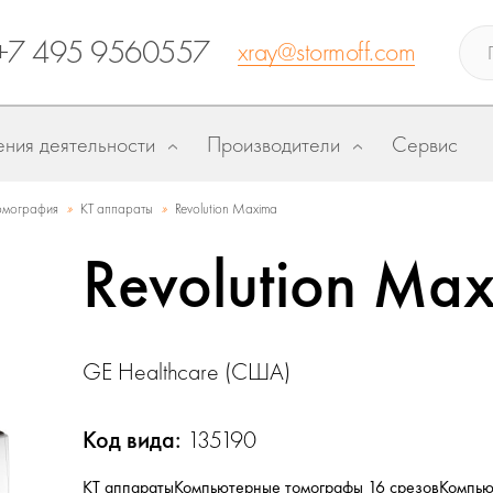
+7 495 9560557
xray@stormoff.com
ния деятельности
Производители
Сервис
»
»
омография
КТ аппараты
Revolution Maxima
Revolution Ma
GE Healthcare (США)
Код вида:
135190
КТ аппараты
Компьютерные томографы 16 срезов
Компью