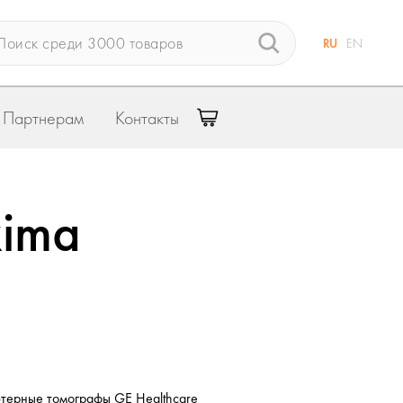
RU
EN
Партнерам
Контакты
xima
терные томографы GE Healthcare