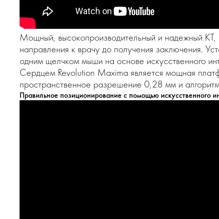
Мощный, высокопроизводительный и надежный КТ, 
направления к врачу до получения заключения. У
одним щелчком мыши на основе искусственного ин
Сердцем Revolution Maxima является мощная плат
пространственное разрешение 0,28 мм и алгоритм 
Правильное позиционирование с помощью искусственного и