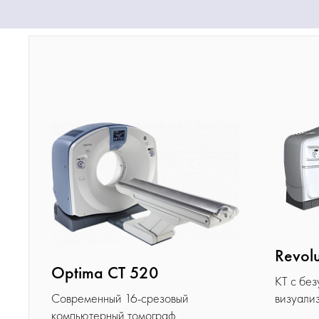
Revol
Optima CT 520
КТ с бе
визуали
Современный 16-срезовый
компьютерный томограф