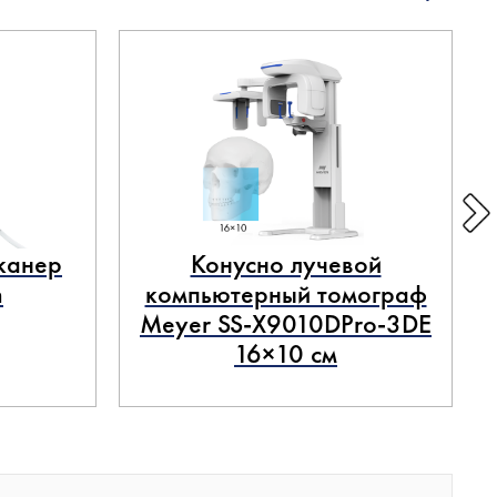
канер
Конусно лучевой
n
компьютерный томограф
Meyer SS-X9010DPro-3DE
16×10 см