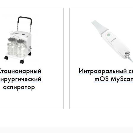
Стационарный
Интраоральный с
хирургический
mOS MySca
аспиратор