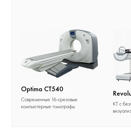
Optima CT540
Revolu
Современные 16-срезовые
КТ с бе
компьютерные томографы
визуали