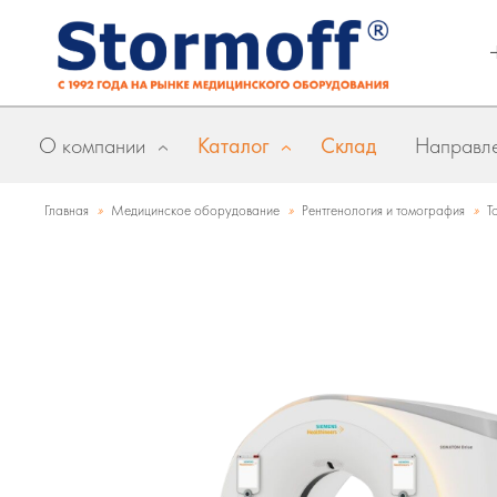
О компании
Каталог
Склад
Направле
»
»
»
Главная
Медицинское оборудование
Рентгенология и томография
Т