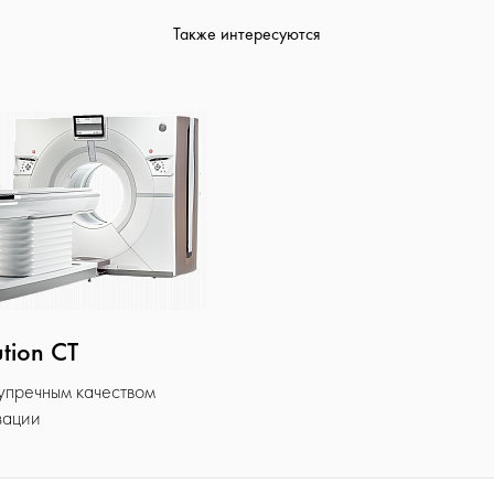
Также интересуются
tion CT
зупречным качеством
зации