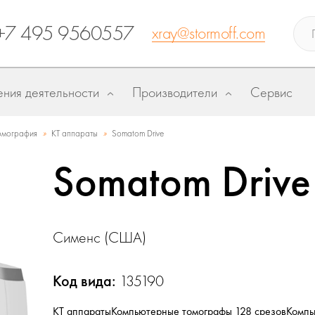
+7 495 9560557
xray@stormoff.com
ния деятельности
Производители
Сервис
»
»
омография
КТ аппараты
Somatom Drive
Somatom Drive
Сименс (США)
Код вида:
135190
КТ аппараты
Компьютерные томографы 128 срезов
Компь