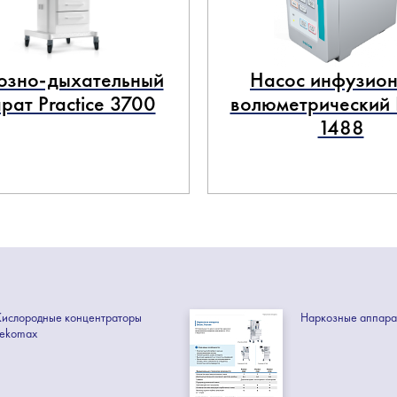
озно-дыхательный
Насос инфузио
рат Practice 3700
волюметрический In
1488
Кислородные концентраторы
Наркозные аппара
Tekomax