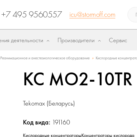
+7 495 9560557
icu@stormoff.com
ния деятельности
Производители
Сервис
»
Реанимационное и анестезиологическое оборудование
Кислородные концентрат
КС MO2-10TR
Tekomax (Беларусь)
Код вида:
191160
Кислородные концентраторы
Концентраторы кислорода