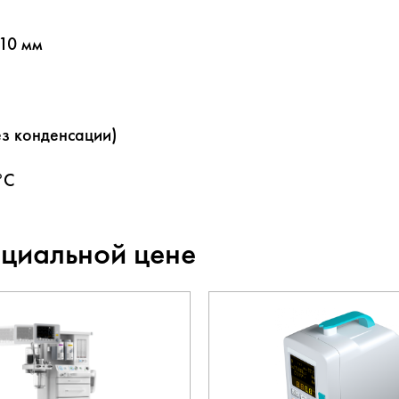
10 мм
ез конденсации)
°C
ециальной цене