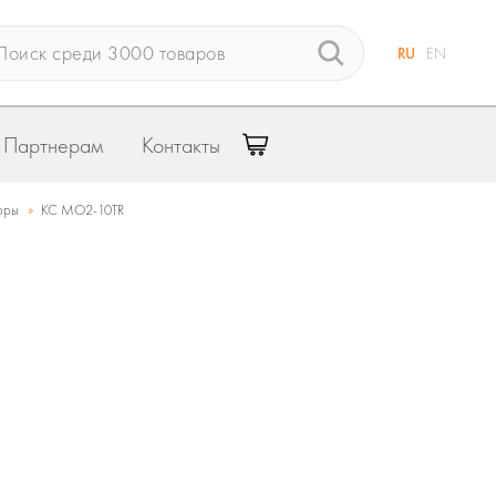
RU
EN
Партнерам
Контакты
»
оры
КС MO2-10TR