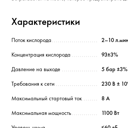
Характеристики
Поток кислорода
2–10 л.ми
Концентрация кислорода
93±3%
Давление на выходе
5 бар ±3%
Требования к сети
230 В ± 10
Максимальный стартовый ток
8 А
Максимальная мощность
1100 Вт
Уровень шума
≤60 дБ