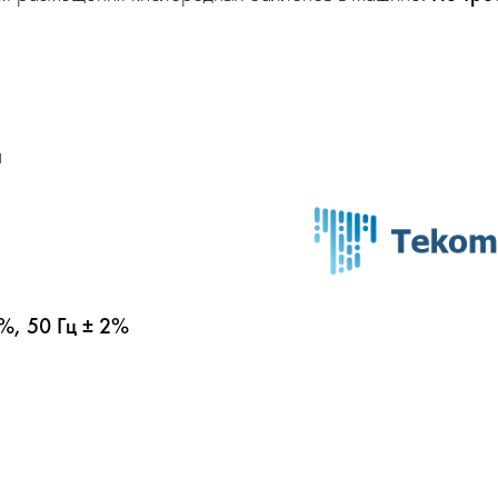
н
%, 50 Гц ± 2%