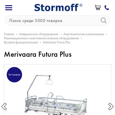
»
»
»
Главная
Медицинское оборудование
Анестезиология и реанимация
»
Реанимационное и анестезиологическое оборудование
»
Кровати функциональные
Merivaara Futura Plus
Merivaara Futura Plus
Хит продаж