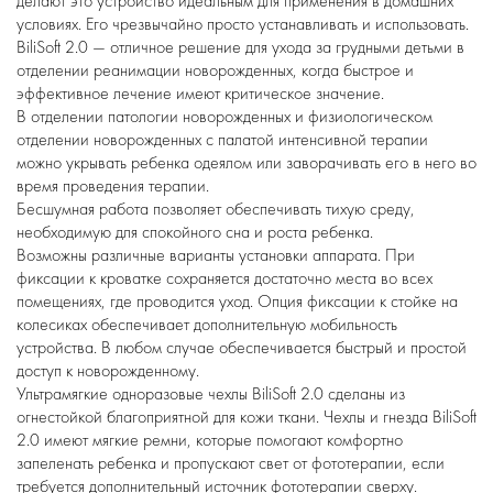
делают это устройство идеальным для применения в домашних
условиях. Его чрезвычайно просто устанавливать и использовать.
BiliSoft 2.0 — отличное решение для ухода за грудными детьми в
отделении реанимации новорожденных, когда быстрое и
эффективное лечение имеют критическое значение.
В отделении патологии новорожденных и физиологическом
отделении новорожденных с палатой интенсивной терапии
можно укрывать ребенка одеялом или заворачивать его в него во
время проведения терапии.
Бесшумная работа позволяет обеспечивать тихую среду,
необходимую для спокойного сна и роста ребенка.
Возможны различные варианты установки аппарата. При
фиксации к кроватке сохраняется достаточно места во всех
помещениях, где проводится уход. Опция фиксации к стойке на
колесиках обеспечивает дополнительную мобильность
устройства. В любом случае обеспечивается быстрый и простой
доступ к новорожденному.
Ультрамягкие одноразовые чехлы BiliSoft 2.0 сделаны из
огнестойкой благоприятной для кожи ткани. Чехлы и гнезда BiliSoft
2.0 имеют мягкие ремни, которые помогают комфортно
запеленать ребенка и пропускают свет от фототерапии, если
требуется дополнительный источник фототерапии сверху.