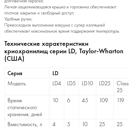
долговечная окраска;
Легкая защелкивающаяся крышка и горловина обеспечивают
плотное закрытие и свободный доступ;
Удобные ручки;
Превосходное выполнение вакуума с супер изоляцией
обеспечивает максимальное время поддержания температуры.
Технические характеристики
криохранилищ серии LD, Taylor-Wharton
(США)
Серия
LD
Модель
LD4
LD5
LD10
LD25
Class
25
Время
10
6
45
109
119
статического
хранения, дней
Вместимость, л
4
5
10
25
25