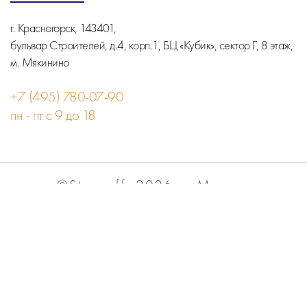
г. Красногорск, 143401,
бульвар Строителей, д.4, корп.1, БЦ «Кубик», сектор Г, 8 этаж,
м. Мякинино
+7 (495) 780-07-90
пн - пт с 9 до 18
©Stormoff, 2026, г. Москва
Вся информация на сайте носит информационный
характер и не является публичной офертой.