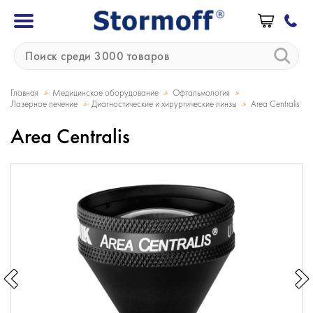
»
»
»
Главная
Медицинское оборудование
Офтальмология
»
»
Лазерное лечение
Диагностические и хирургические линзы
Area Centralis
Area Centralis