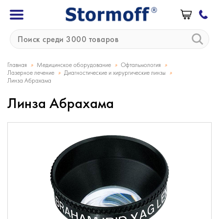
»
»
»
Главная
Медицинское оборудование
Офтальмология
»
»
Лазерное лечение
Диагностические и хирургические линзы
Линза Абрахама
Линза Абрахама