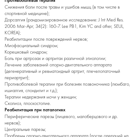
Противоболевая терапия
Снижения боли после травм и ушибов мышц (в том числе в
спортивной медицине);
Дорсалгия (рандомизированное исследование: J Int Med Res.
2006 Mar-Apr; 34(2): 160-7. Lee PB1, Kim YC and other, SEUL,
KOREA);
Реабилитации после повреждений нервов;
Миофасциальный синдром;
Корешковый синдром;
Боль при артрозах и артритах различной этиологии;
Лечение заболеваний опорно-двигательного аппарата
(дегенеративный и ревматоидный артрит, плечелопаточный
периартрит);
Противоболевой терапии при болезнях позвоночника (люмбаго,
ишиалгия, спондилит и т.д.);
Терапии недержания мочи у женщин;
Сколиоз, плоскостопие.
Реабилитация при паталогиях
Периферические парезы (лицевого, малоберцового и др.
нервов);
Центральные парезы;
Проблемы опорно-двигательного аппарата (после операций на