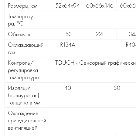
Размеры, см
52х64х94
60х66х146
60х66
Температу
ра, ºС
Объём, л
153
221
34
Охлаждающий
R134A
R40
газ
Контроль/
TOUCH - Сенсорный графический
регулировка
температуры
Изоляция
40
50
(полиуретан),
толщина в мм
Охлаждение
принудительной
вентиляцией