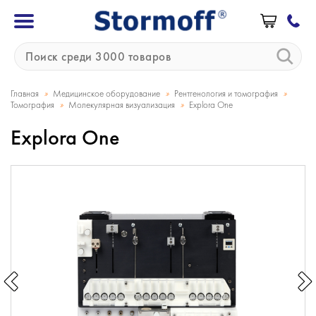
»
»
»
Главная
Медицинское оборудование
Рентгенология и томография
»
»
Томография
Молекулярная визуализация
Explora One
Explora One