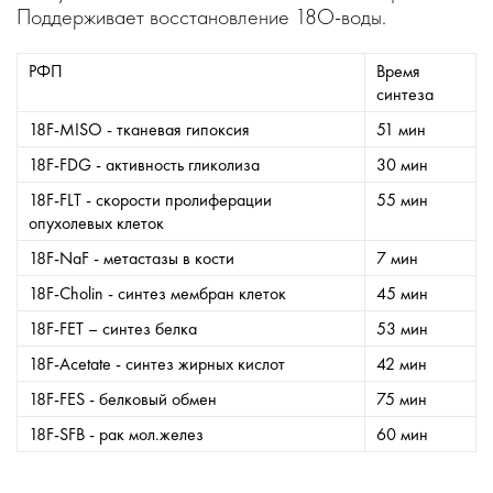
Поддерживает восстановление 18О-воды.
РФП
Время
синтеза
18F-MISO - тканевая гипоксия
51 мин
18F-FDG - активность гликолиза
30 мин
18F-FLT - скорости пролиферации
55 мин
опухолевых клеток
18F-NaF - метастазы в кости
7 мин
18F-Cholin - синтез мембран клеток
45 мин
18F-FET – синтез белка
53 мин
18F-Acetate - синтез жирных кислот
42 мин
18F-FES - белковый обмен
75 мин
18F-SFB - рак мол.желез
60 мин