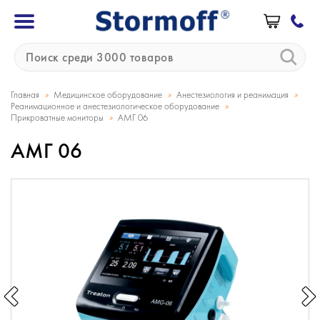
»
»
»
Главная
Медицинское оборудование
Анестезиология и реанимация
»
Реанимационное и анестезиологическое оборудование
»
Прикроватные мониторы
АМГ 06
АМГ 06