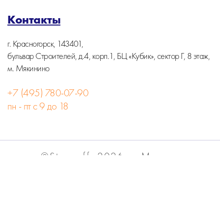
Контакты
г. Красногорск, 143401,
бульвар Строителей, д.4, корп.1, БЦ «Кубик», сектор Г, 8 этаж,
м. Мякинино
+7 (495) 780-07-90
пн - пт с 9 до 18
©Stormoff, 2026, г. Москва
Вся информация на сайте носит информационный
характер и не является публичной офертой.