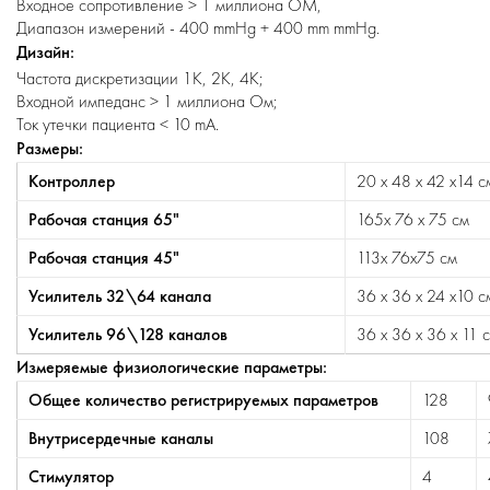
Входное сопротивление > 1 миллиона ОМ,
Диапазон измерений - 400 mmHg + 400 mm mmHg.
Дизайн:
Частота дискретизации 1К, 2К, 4К;
Входной импеданс > 1 миллиона Ом;
Ток утечки пациента < 10 mA.
Размеры:
Контроллер
20 х 48 х 42 х14 с
Рабочая станция 65"
165x 76 x 75 cм
Рабочая станция 45"
113x 76x75 см
Усилитель 32\64 канала
36 х 36 х 24 х10 с
Усилитель 96\128 каналов
36 х 36 х 36 х 11 
Измеряемые физиологические параметры:
Общее количество регистрируемых параметров
128
Внутрисердечные каналы
108
Стимулятор
4