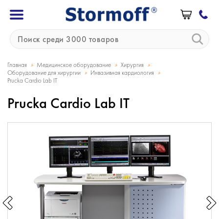
»
»
»
Главная
Медицинское оборудование
Хирургия
»
»
Оборудование для хирургии
Инвазивная кардиология
Prucka Cardio Lab IT
Prucka Cardio Lab IT