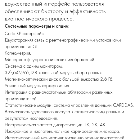
дружественный интерфейс пользователя
обеспечивают быстроту и эффективность
диагностического процесса.
Системные параметры и опции:
Сarto XP интерфейс.
Двухсторонняя связь с рентгенографическими установками
производства GE
Капнометрия.
Менеджер флуороскопических изображений.
Система с одним монитором.
32\64\96\128 канальный модуль сбора данных.
Магнитно-оптический диск с большой емкостью 2,6 Гб.
Усиленный модуль картирования.
Интеграция с радиочастотными абляторами различных
производителей.
Статистические модули: система управления данными CARDDAS.
Возможность удаленного доступа к статистическим данным и
результатам исследования.
Настраиваемая частота дискретизации 1К, 2K, 4K.
Изохронное и изопотенциальное картирование миокарда.
Интегрированный мониторинг жизненно важных показателей,