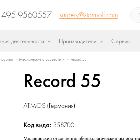
 495 9560557
surgery@stormoff.com
ния деятельности
Производители
Сервис
»
»
ирургии
Медицинские отсасыватели
Record 55
Record 55
ATMOS (Германия)
Код вида:
358700
Медицинские отсасыватели
Гинекологические аспирато