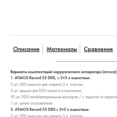
Описание
Материалы
Сравнение
Варианты комплектаций хирургического аспиратора (отсоса)
1. ATMOS Record 55 DDS, с 2×3 л емкостями:
2 шт. DDS емкости для секрета 3 л, пластик;
2 шт. крышки для DDS емкости в комплекте;
10 шт.
DDS-антибактериальных
фильтров / с защитой от перепо
1 шт. шланг отсасывателя.
2. ATMOS Record 55 DDS с 2×5 л емкостями:
2 шт. DDS емкости для секрета 5 л, пластик;