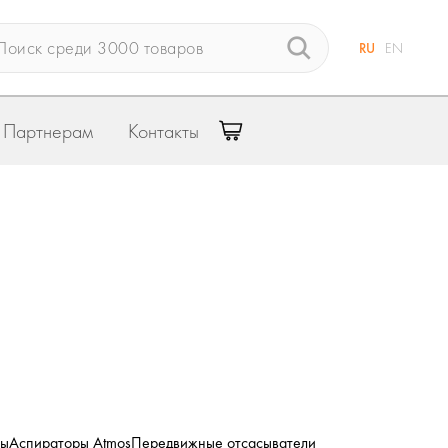
RU
EN
Партнерам
Контакты
ры
Аспираторы Atmos
Передвижные отсасыватели