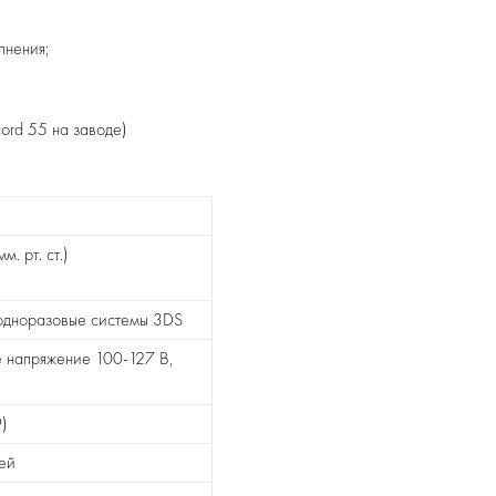
лнения;
ord 55 на заводе)
. рт. ст.)
одноразовые системы 3DS
е напряжение 100-127 В,
9)
ей