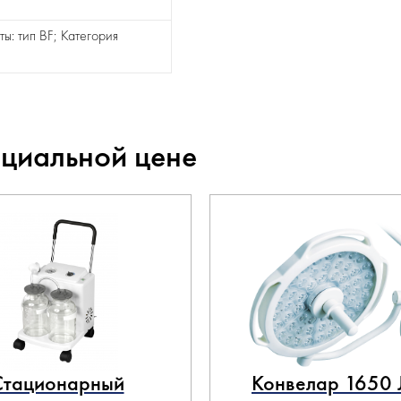
ты: тип BF; Категория
ециальной цене
Стационарный
Конвелар 1650