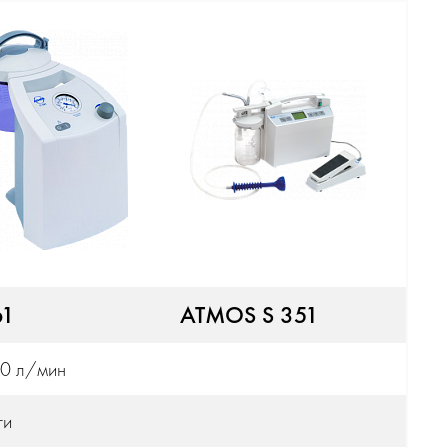
61
ATMOS S 351
80 л/мин
ти