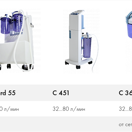
rd 55
С 451
C 3
80 л/мин
32...80 л/мин
32...
от се