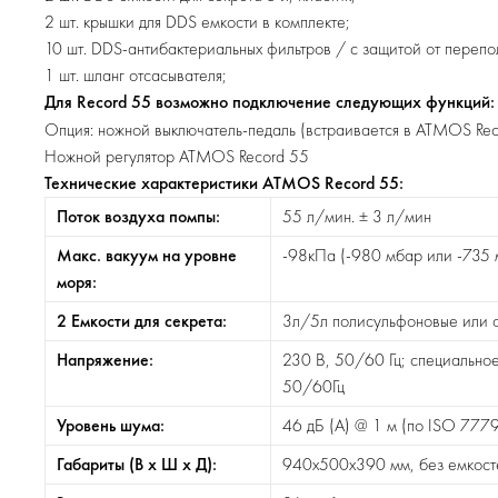
2 шт. крышки для DDS емкости в комплекте;
10 шт.
DDS-антибактериальных
фильтров / с защитой от перепо
1 шт. шланг отсасывателя;
Для Record 55 возможно подключение следующих функций:
Опция: ножной
выключатель-педаль
(встраивается в ATMOS Rec
Ножной регулятор ATMOS Record 55
Технические характеристики ATMOS Record 55:
Поток воздуха помпы:
55 л/мин. ± 3 л/мин
Макс. вакуум на уровне
-98кПа (-980 мбар или -735 мм
моря:
2 Емкости для секрета:
3л/5л полисульфоновые или 
Напряжение:
230 В, 50/60 Гц; специально
50/60Гц
Уровень шума:
46 дБ (А) @ 1 м (по ISO 777
Габариты (В х Ш х Д):
940х500х390 мм, без емкост