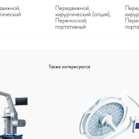
движной,
Передвижной,
Пере
гический
хирургический (опция),
хирур
Переносной,
Пере
портативный
порта
Также интересуются