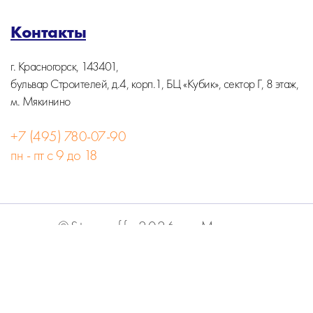
Контакты
г. Красногорск, 143401,
бульвар Строителей, д.4, корп.1, БЦ «Кубик», сектор Г, 8 этаж,
м. Мякинино
+7 (495) 780-07-90
пн - пт с 9 до 18
©Stormoff, 2026, г. Москва
Вся информация на сайте носит информационный
характер и не является публичной офертой.