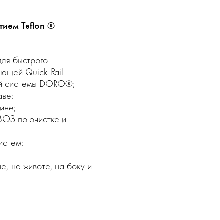
ием Teflon ®
для быстрого
ющей Quick-Rail
ой системы DORO®;
аве;
ине;
ВОЗ по очистке и
истем;
е, на животе, на боку и