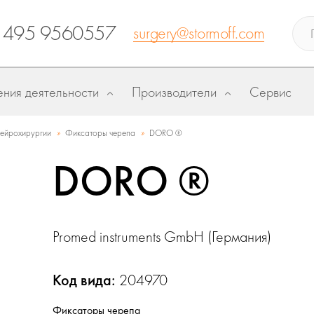
 495 9560557
surgery@stormoff.com
ния деятельности
Производители
Сервис
»
»
нейрохирургии
Фиксаторы черепа
DORO ®
DORO ®
Promed instruments GmbH (Германия)
Код вида:
204970
Фиксаторы черепа