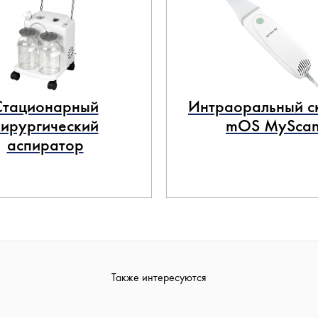
Стационарный
Интраоральный с
хирургический
mOS MySca
аспиратор
Также интересуются