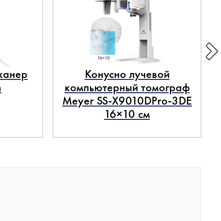
канер
Конусно лучевой
n
компьютерный томограф
Meyer SS-X9010DPro-3DE
16×10 см