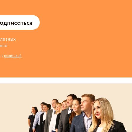
одписаться
олезных
еса.
ь с
политикой