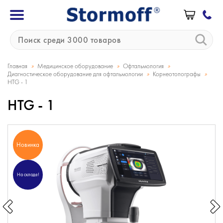
»
»
»
Главная
Медицинское оборудование
Офтальмология
»
»
Диагностическое оборудование для офтальмологии
Корнеотопографы
HTG - 1
HTG - 1
Новинка
На складе!