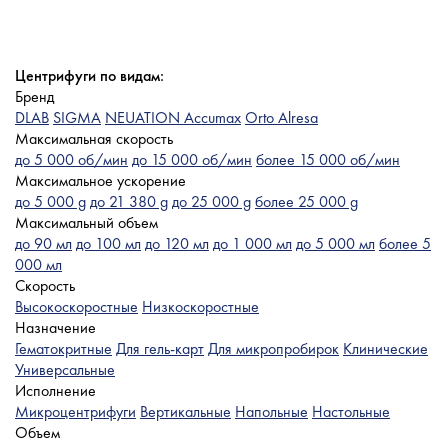
Центрифуги по видам:
Бренд
DLAB
SIGMA
NEUATION Accumax
Orto Alresa
Максимальная скорость
до 5 000 об/мин
до 15 000 об/мин
более 15 000 об/мин
Максимальное ускорение
до 5 000 g
до 21 380 g
до 25 000 g
более 25 000 g
Максимальный объем
до 90 мл
до 100 мл
до 120 мл
до 1 000 мл
до 5 000 мл
более 5
000 мл
Скорость
Высокоскоростные
Низкоскоростные
Назначение
Гематокритные
Для гель-карт
Для микропробирок
Клинические
Универсальные
Исполнение
Микроцентрифуги
Вертикальные
Напольные
Настольные
Объем