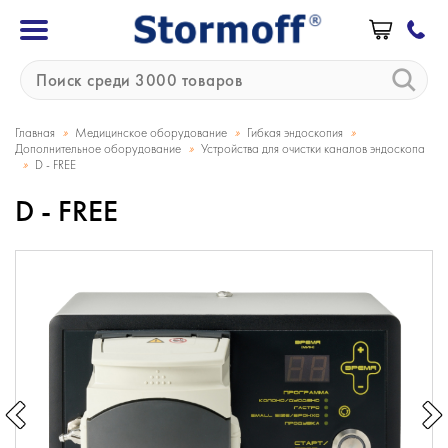
»
»
»
Главная
Медицинское оборудование
Гибкая эндоскопия
»
Дополнительное оборудование
Устройства для очистки каналов эндоскопа
»
D - FREE
D - FREE