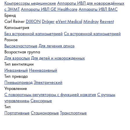
Компрессоры медицинские
Аппараты ИВЛ для новорождённых
с ЭНМТ
Аппараты ИВЛ GE Healthcare
Аппараты ИВЛ BMC
Бренд
Carl Reiner
DIXION
Dräger
eVent Medical
Mindray
Resvent
Капнометрия
Без встроенной капнометрией
Со встроенной капнометрией
Разное
Высокочастотные
Для лечения апноэ
Возрастная группа
Для взрослых
Для детей и новорожденных
Тип вентиляции
Инвазивный
Неинвазивный
Тип привода
Пневмопривод
Электрический
Управление
С поворотным регулятором с функцией нажатия
С ручным
управлением
Сенсорные
Тип
Портативные
Стационарные
Транспортные