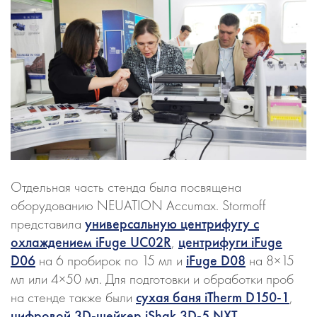
Отдельная часть стенда была посвящена
оборудованию NEUATION Accumax. Stormoff
представила
универсальную центрифугу с
охлаждением iFuge UC02R
,
центрифуги iFuge
D06
на 6 пробирок по 15 мл и
iFuge D08
на 8×15
мл или 4×50 мл. Для подготовки и обработки проб
на стенде также были
сухая баня iTherm D150-1
,
цифровой 3D-шейкер iShak 3D-5 NXT
,