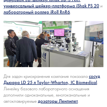
универсальный шейкер-платформа iShak PS 20
и
лабораторный роллер iRoll RnR6
.
Для задач криохранения компания показала
сосуд
Дьюара LD 25 л Taylor-Wharton, IC Biomedical
.
Линейку базового лабораторного оснащения
дополнили одноканальные, многоканальные и
автоклавируемые
дозаторы Ленпипет
.