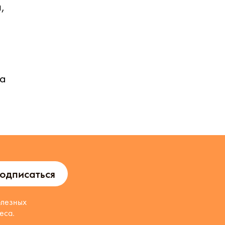
,
ма
одписаться
олезных
еса.