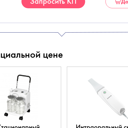
Запросить КП
До
ециальной цене
Стационарный
Интраоральный с