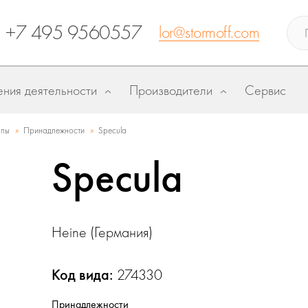
+7 495 9560557
lor@stormoff.com
ния деятельности
Производители
Сервис
»
»
опы
Принадлежности
Specula
Specula
Heine (Германия)
Код вида:
274330
Принадлежности