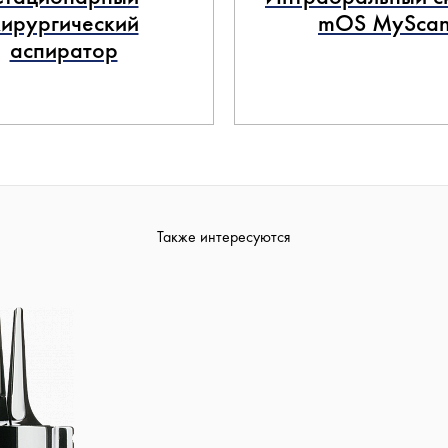
хирургический
mOS MySca
аспиратор
Также интересуются