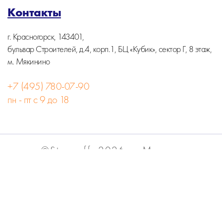
Контакты
г. Красногорск, 143401,
бульвар Строителей, д.4, корп.1, БЦ «Кубик», сектор Г, 8 этаж,
м. Мякинино
+7 (495) 780-07-90
пн - пт с 9 до 18
©Stormoff, 2026, г. Москва
Вся информация на сайте носит информационный
характер и не является публичной офертой.