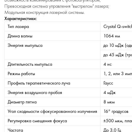
Превосходная система управления "выстрелом" лазера;
Модульная конструкция лазерной системы.
Характеристики:
Тип лазера
Crystal Q-swit
Длина волны
1064 нм
Энергия импульса
до 10 мДж (од
до 45 мДж (тр
Длительность импульса
4 нс
Режим работы
1, 2, или 3 им
Профиль терапевтического луча
Гаусс
Энергия воздушного пробоя
4 мДж
Диаметр пятна
8 мкм
Угол сходимости сфокусированного излучения
16° градусов
Регулировка смещения фокуса
±500 мкм, пла
Частота
До 3,0 Гц