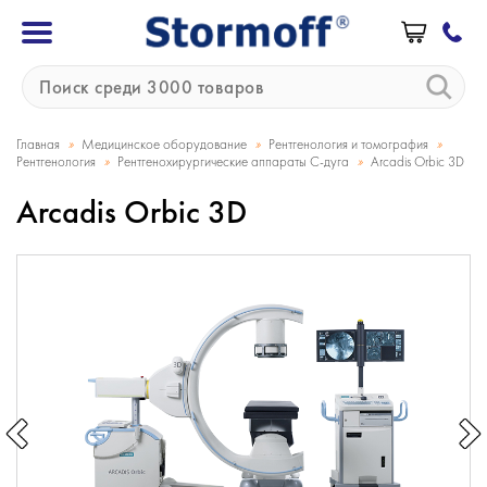
»
»
»
Главная
Медицинское оборудование
Рентгенология и томография
»
»
Рентгенология
Рентгенохирургические аппараты С-дуга
Arcadis Orbic 3D
Arcadis Orbic 3D