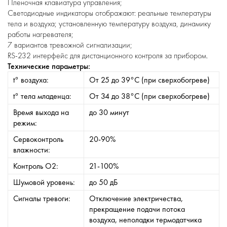
Пленочная клавиатура управления;
Светодиодные индикаторы отображают: реальные температуры
тела и воздуха; установленную температуру воздуха, динамику
работы нагревателя;
7 вариантов тревожной сигнализации;
RS-232 интерфейс для дистанционного контроля за прибором.
Технические параметры:
t° воздуха:
От 25 до 39°С (при сверхобогреве)
t° тела младенца:
От 34 до 38°С (при сверхобогреве)
Время выхода на
до 30 минут
режим:
Сервоконтроль
20-90%
влажности:
Контроль О2:
21-100%
Шумовой уровень:
до 50 дБ
Сигналы тревоги:
Отключение электричества,
прекращение подачи потока
воздуха, неполадки термодатчика