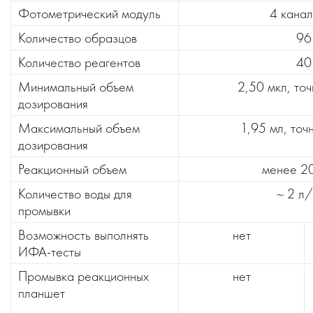
Фотометрический модуль
4 кана
Количество образцов
96
Количество реагентов
40
Минимальный объем
2,50 мкл, точ
дозирования
Максимальный объем
1,95 мл, точ
дозирования
Реакционный объем
менее 2
Количество воды для
~ 2 л
промывки
Возможность выполнять
нет
ИФА-тесты
Промывка реакционных
нет
планшет