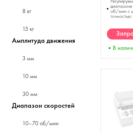
Регулируем
диапазоне 
8 кг
об/мин с 
точностью
15 кг
Запро
Амплитуда движения
К
В налич
3 мм
10 мм
30 мм
Диапазон скоростей
10–70 об/мин