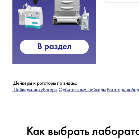
Шейкеры и ротаторы по видам:
Шейкеры-инкубаторы
Орбитальные шейкеры
Ротаторы лабо
Как выбрать лаборат