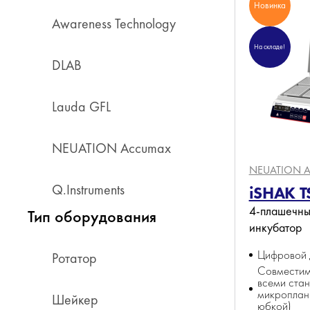
Новинка
Awareness Technology
На складе!
DLAB
Lauda GFL
NEUATION Accumax
NEUATION A
Q.Instruments
iSHAK T
4-плашечны
Тип оборудования
инкубатор
Цифровой 
Ротатор
Совместим
всеми ста
микроплан
Шейкер
юбкой)