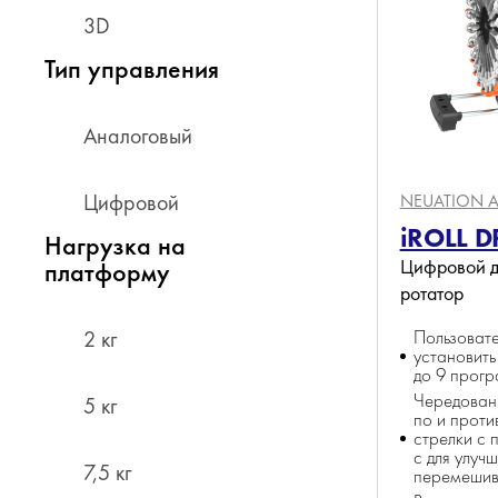
3D
Тип управления
Аналоговый
Цифровой
NEUATION A
iROLL D
Нагрузка на
Цифровой д
платформу
ротатор
2 кг
Пользоват
установить
до 9 прог
Чередован
5 кг
по и проти
стрелки с 
с для улуч
7,5 кг
перемешив