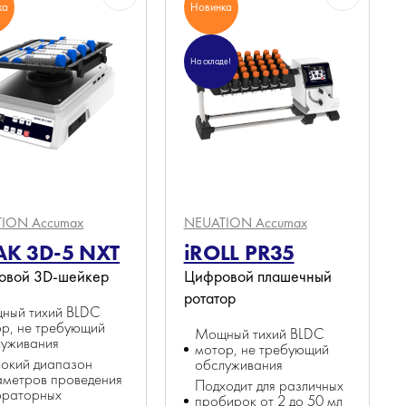
ка
Новинка
На складе!
ION Accumax
NEUATION Accumax
AK 3D-5 NXT
iROLL PR35
овой 3D-шейкер
Цифровой плашечный
ротатор
ный тихий BLDC
р, не требующий
Мощный тихий BLDC
луживания
мотор, не требующий
окий диапазон
обслуживания
аметров проведения
Подходит для различных
ораторных
пробирок от 2 до 50 мл