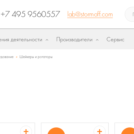
+7 495 9560557
lab@stormoff.com
ния деятельности
Производители
Сервис
»
дование
Шейкеры и ротаторы