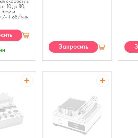
ая скорость в
от 10 до 80
шагом и
 +/- 1 об/мин
сить
П
Запросить
З
ии
КП