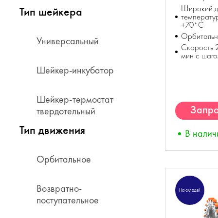
Широкий д
Тип шейкера
температу
+70˚С
Орбитальн
Универсальный
Скорость 
мин с шаг
Шейкер-инкубатор
Шейкер-термостат
Запро
твердотельный
К
Тип движения
В налич
Орбитальное
Возвратно-
На складе!
поступательное