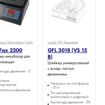
ness Technology
США
Lauda GFL
Германия
tFax 2200
GFL 3018 (VS 15
B)
р-инкубатор для
опланшет
Шейкер универсальный
с возвр.-поступ.
итуда движения - 3
движением
ровое
Нагрузка на платформу
лирование
- 15 кг
итальное движение
Тип регулирования -
аналоговый и цифровой
Амплитуда движения - 30