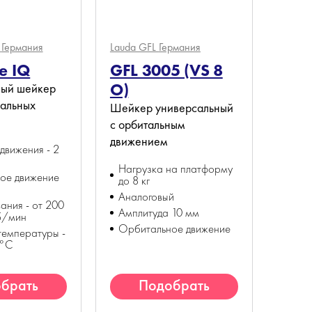
s
Германия
Lauda GFL
Германия
e IQ
GFL 3005 (VS 8
O)
ный шейкер
сальных
Шейкер универсальный
с орбитальным
движением
движения - 2
Нагрузка на платформу
ое движение
до 8 кг
Аналоговый
ния - от 200
Амплитуда 10 мм
б/мин
Орбитальное движение
температуры -
 °С
брать
Подобрать
алог
аналог