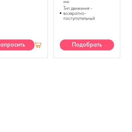
мм
Тип движения -
возвратно-
поступательный
апросить
Подобрать
КП
аналог