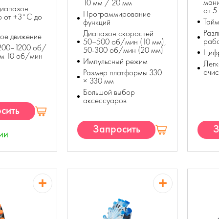
мани
10 мм / 20 мм
иапазон
от 5
Программирование
р от +3˚С до
Тай
функций
Раз
Диапазон скоростей
ое движение
раб
50–500 об/мин (10 мм),
200–1200 об/
50-300 об/мин (20 мм)
Циф
ом 10 об/мин
Импульсный режим
Легк
очис
Размер платформы 330
× 330 мм
Большой выбор
аксессуаров
сить
П
Запросить
З
ии
КП