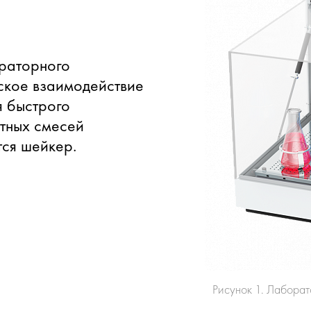
ораторного
ское
взаимодействие
я быстрого
тных смесей
ся шейкер.
Рисунок 1. Лабора