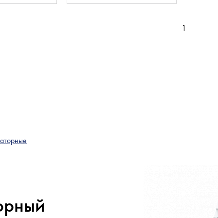
1
раторные
орный