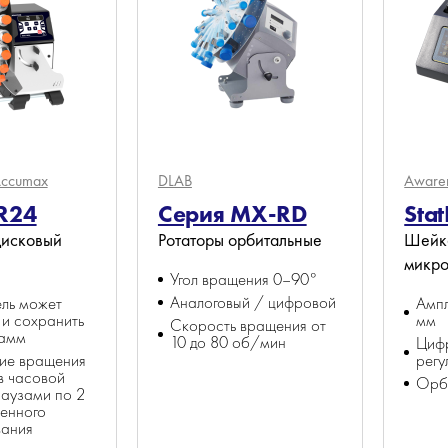
ccumax
DLAB
Aware
R24
Серия MX-RD
Sta
исковый
Ротаторы орбитальные
Шейке
микр
Угол вращения 0–90°
Аналоговый / цифровой
ель может
Ампл
 и сохранить
мм
Скорость вращения от
рамм
10 до 80 об/мин
Циф
ие вращения
регу
в часовой
Орб
паузами по 2
шенного
ания