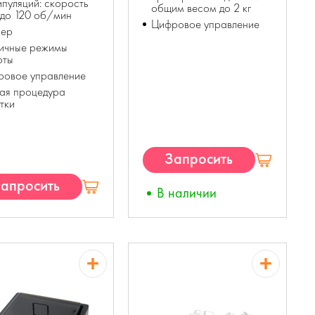
пуляций: скорость
общим весом до 2 кг
 до 120 об/мин
Цифровое управление
мер
личные режимы
оты
ровое управление
ая процедура
тки
Запросить
КП
апросить
В наличии
КП