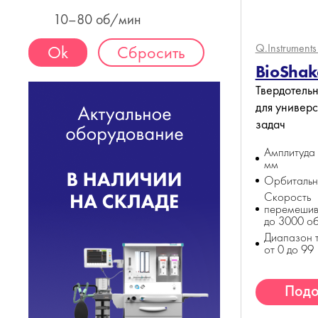
10–80 об/мин
Q.Instrument
Сбросить
BioShak
Твердотель
для универ
задач
Амплитуда 
мм
Орбитальн
Скорость
перемешива
до 3000 о
Диапазон 
от 0 до 99
Подо
ан