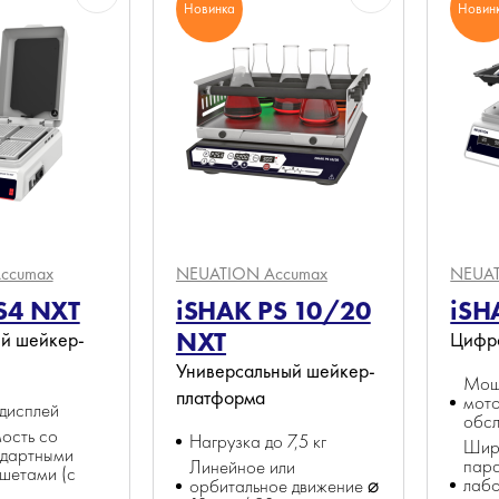
Новинка
Новин
ccumax
NEUATION Accumax
NEUAT
S4 NXT
iSHAK PS 10/20
iSH
NXT
й шейкер-
Цифр
Универсальный шейкер-
Мощ
платформа
мото
дисплей
обс
ость со
Нагрузка до 7,5 кг
Шир
ндартными
пар
Линейное или
шетами (с
лаб
орбитальное движение ⌀