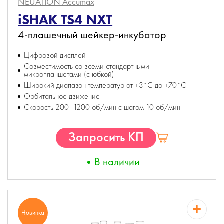
NEUATION Accumax
iSHAK TS4 NXT
4-плашечный шейкер-инкубатор
Цифровой дисплей
Совместимость со всеми стандартными
микропланшетами (с юбкой)
Широкий диапазон температур от +3˚С до +70˚С
Орбитальное движение
Скорость 200–1200 об/мин с шагом 10 об/мин
Запросить КП
В наличии
Новинка