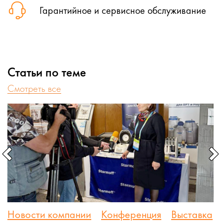
Гарантийное и сервисное обслуживание
Статьи по теме
Cмотреть все
Новости компании
Конференция
Выставка
С