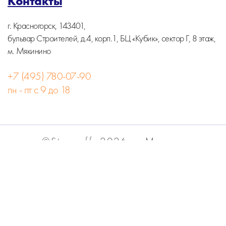
Контакты
г. Красногорск, 143401,
бульвар Строителей, д.4, корп.1, БЦ «Кубик», сектор Г, 8 этаж,
м. Мякинино
+7 (495) 780-07-90
пн - пт с 9 до 18
©Stormoff, 2026, г. Москва
Вся информация на сайте носит информационный
характер и не является публичной офертой.