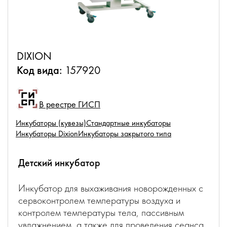
DIXION
Код вида:
157920
В реестре ГИСП
Инкубаторы (кувезы)
Стандартные инкубаторы
Инкубаторы Dixion
Инкубаторы закрытого типа
Детский инкубатор
Инкубатор для выхаживания новорожденных с
сервоконтролем температуры воздуха и
контролем температуры тела, пассивным
увлажнением, а также для проведения сеанса