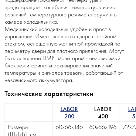
предотвращает колебания температуры из-за
различий температурного режима снаружи и в
камере холодильника.
Медицинский холодильник удобен и прост в
управлении. Имеет внешнюю дверь с тройным
стеклом, оснащенную магнитной прокладкой по
периметру двери для плотного прилегания. Могут
быть оснащены DMPL монитором - независимый
блок мониторинга и архивирования значений
температуры и сигналов тревоги, работающий от
независимого аккумулятора.
Технические характеристики
LABOR
LABOR
LA
200
400
5
Размеры
60х66х146
60х66х196
72х7
(ШхГхВ), см