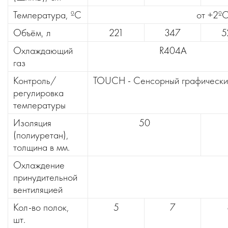
Температура, ºС
от +2º
Объём, л
221
347
5
Охлаждающий
R404A
газ
Контроль/
TOUCH - Сенсорный графический
регулировка
температуры
Изоляция
50
(полиуретан),
толщина в мм.
Охлаждение
принудительной
вентиляцией
Кол-во полок,
5
7
шт.